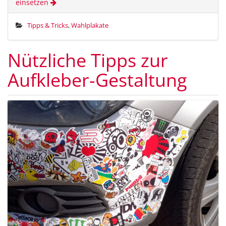
einsetzen
Tipps & Tricks
,
Wahlplakate
Nützliche Tipps zur
Aufkleber-Gestaltung