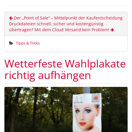
Der „Point of Sale“ – Mittelpunkt der Kaufentscheidung
Druckdateien schnell, sicher und kostengünstig
übertragen? Mit dem Cloud Versand kein Problem!
Tipps & Tricks
Wetterfeste Wahlplakate
richtig aufhängen