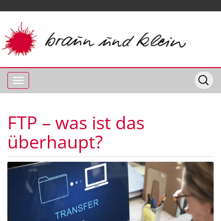
FTP – was ist das
überhaupt?