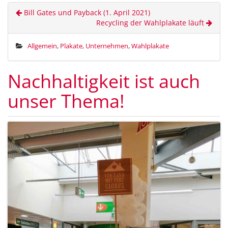
Bill Gates und Payback (1. April 2021)
Recycling der Wahlplakate läuft
Allgemein
,
Plakate
,
Unternehmen
,
Wahlplakate
Nachhaltigkeit ist auch
unser Thema!