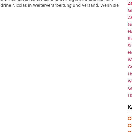
Za
ndrine Nicolas in Weiterverarbeitung und Versand. Wenn sie
G
Za
G
H
Re
S
H
Wi
G
H
Wi
G
H
K