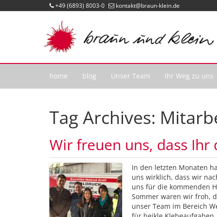
+49 (6893) 8003-0
kontakt@braun-klein.de
home
blog
Unser Team
Ihr Weg zu uns
Tag Archives:
Mitarb
Wir freuen uns, dass Ihr 
In den letzten Monaten h
uns wirklich, dass wir n
uns für die kommenden He
Sommer waren wir froh, da
unser Team im Bereich Wei
für heikle Klebeaufgaben.