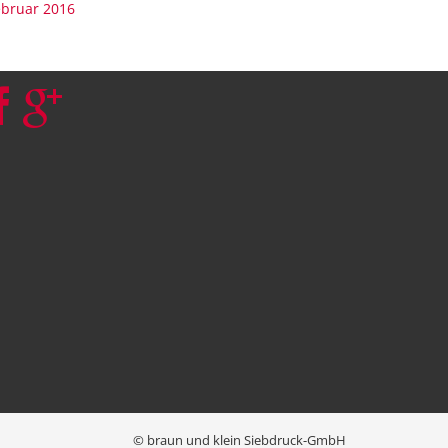
ebruar 2016
© braun und klein Siebdruck-GmbH