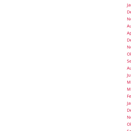
J
D
N
A
Ap
D
N
O
S
A
Ju
M
M
F
J
D
N
O