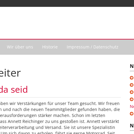
Wir über uns
HIstorie
Impressum / Datenschutz
N
eiter
da seid
aben wir Verstärkungen für unser Team gesucht. Wir freuen
N
ach und nach die neuen Teammitglieder gefunden haben, die
rausforderungen stärker machen. Schon im letzten
ss Annett Reichinger zu uns gestoßen ist. Annett verstärkt
N
terverarbeitung und Versand. Sie ist unsere Spezialistin
 Um sich davon zu erholen, fährt sie gerne Motorrad. Seit