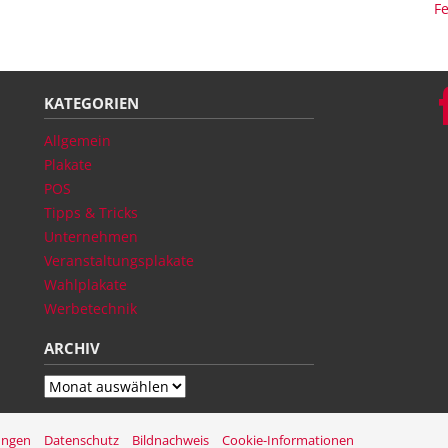
F
KATEGORIEN
Allgemein
Plakate
POS
Tipps & Tricks
Unternehmen
Veranstaltungsplakate
Wahlplakate
Werbetechnik
ARCHIV
Archiv
ungen
Datenschutz
Bildnachweis
Cookie-Informationen