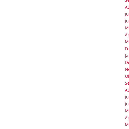
S
A
Ju
Ju
M
Ap
M
F
J
D
N
O
S
A
Ju
Ju
M
Ap
M