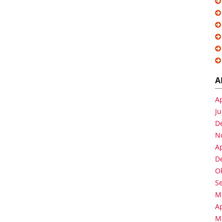
A
Ap
Ju
D
N
Ap
D
O
S
M
Ap
M