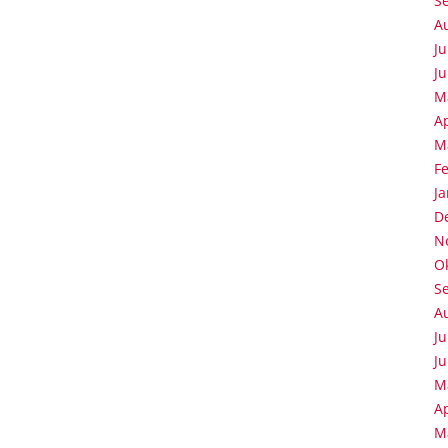
S
A
Ju
Ju
M
Ap
M
F
J
D
N
O
S
A
Ju
Ju
M
Ap
M