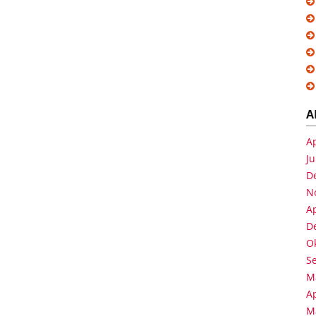
A
Ap
Ju
D
N
Ap
D
O
S
M
Ap
M