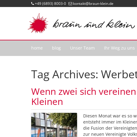
+49 (6893) 8003-0
kontakt@braun-klein.de
home
blog
Unser Team
Ihr Weg zu uns
Tag Archives:
Werbet
Wenn zwei sich vereinen
Kleinen
Diesen Monat war es so w
entsteht immer im Kleinen
die Fusion der Vereinigte
zur neuen Vereinigte Volk