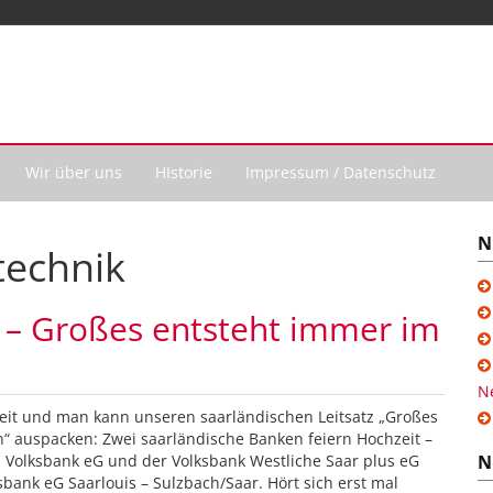
Wir über uns
HIstorie
Impressum / Datenschutz
N
echnik
 – Großes entsteht immer im
N
eit und man kann unseren saarländischen Leitsatz „Großes
“ auspacken: Zwei saarländische Banken feiern Hochzeit –
n Volksbank eG und der Volksbank Westliche Saar plus eG
N
sbank eG Saarlouis – Sulzbach/Saar. Hört sich erst mal