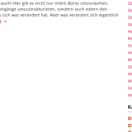
r auch! Hier gilt es nicht nur intern Büros umzuräumen,
Za
orgänge umzustrukturieren, sondern auch extern den
G
 sich was verändert hat. Aber was verändert sich eigentlich
Za
ng →
G
H
Re
S
H
Wi
G
H
Wi
G
H
K