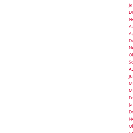
J
D
N
A
Ap
D
N
O
S
A
Ju
M
M
F
J
D
N
O