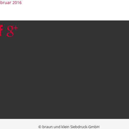
ebruar 2016
© braun und klein Siebdruck-GmbH