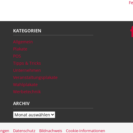
F
KATEGORIEN
Allgemein
Plakate
POS
Tipps & Tricks
Unternehmen
Veranstaltungsplakate
Wahlplakate
Werbetechnik
ARCHIV
Archiv
ungen
Datenschutz
Bildnachweis
Cookie-Informationen