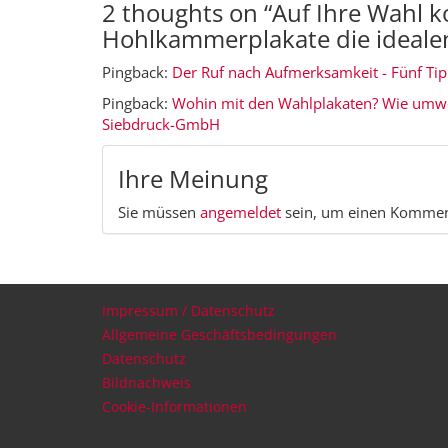
2 thoughts on “
Auf Ihre Wahl 
Hohlkammerplakate die ideale
Pingback:
Der Ruf nach Aufmerksamkeit - Fünf Tip
Pingback:
Wohin mit den Wahlplakaten? Wie umwelt
Siebdruck-GmbH
Ihre Meinung
Sie müssen
angemeldet
sein, um einen Kommen
Impressum / Datenschutz
Allgemeine Geschäftsbedingungen
Datenschutz
Bildnachweis
Cookie-Informationen