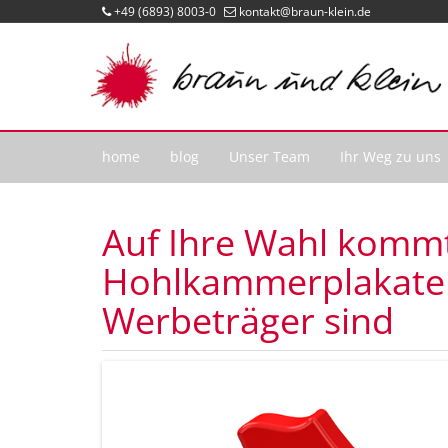
+49 (6893) 8003-0
kontakt@braun-klein.de
home
blog
Unser Team
Ihr Weg zu uns
Auf Ihre Wahl komm
Hohlkammerplakate 
Werbeträger sind