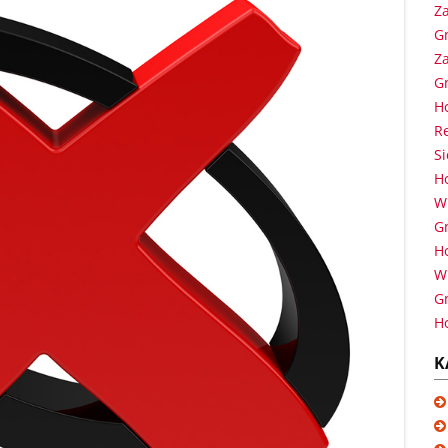
Za
G
Za
G
H
Re
S
H
Wi
G
H
Wi
G
H
K