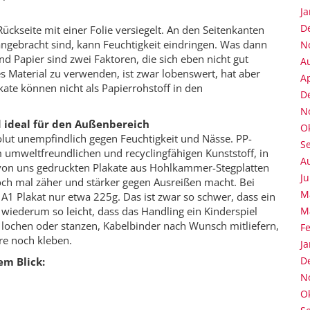
J
D
ückseite mit einer Folie versiegelt. An den Seitenkanten
ngebracht sind, kann Feuchtigkeit eindringen. Was dann
N
und Papier sind zwei Faktoren, die sich eben nicht gut
A
es Material zu verwenden, ist zwar lobenswert, hat aber
Ap
ate können nicht als Papierrohstoff in den
D
N
 ideal für den Außenbereich
O
olut unempfindlich gegen Feuchtigkeit und Nässe. PP-
S
mweltfreundlichen und recyclingfähigen Kunststoff, in
A
von uns gedruckten Plakate aus Hohlkammer-Stegplatten
Ju
noch mal zäher und stärker gegen Ausreißen macht. Bei
M
A1 Plakat nur etwa 225g. Das ist zwar so schwer, dass ein
 wiederum so leicht, dass das Handling ein Kinderspiel
M
lochen oder stanzen, Kabelbinder nach Wunsch mitliefern,
F
re noch kleben.
J
D
em Blick:
N
O