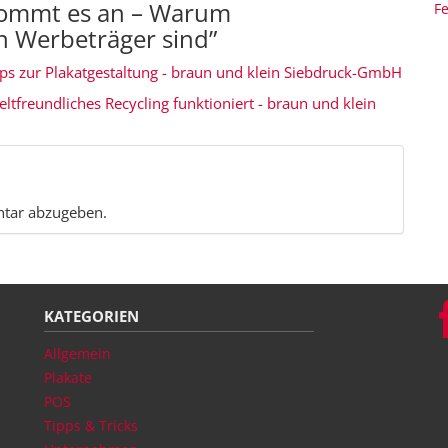
kommt es an – Warum
F
n Werbeträger sind
”
ps zur Plakatgestaltung - braun und klein Siebdruck-GmbH
freundliches Recycling funktioniert - braun und klein
tar abzugeben.
KATEGORIEN
Allgemein
Plakate
POS
Tipps & Tricks