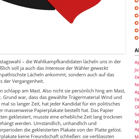
A
tagswahl – die Wahlkampfkandidaten lächeln uns in der
Ap
ßlich soll ja auch das Interesse der Wähler geweckt
Ju
sympathischste Lächeln ankommt, sondern auch auf das
D
us der Vergangenheit.
N
n schlapp am Mast. Also nicht sie persönlich hing am Mast,
Ap
. Grund war, dass das gewählte Trägermaterial Wind und
D
 mal so langer Zeit, hat jeder Kandidat für ein politisches
O
er massenweise Papierplakate bestellt hat. Das Papier
S
en gekleistert, musste eine erhebliche Zeit lang trocknen
M
ehängt werden. Umständlich, unhandlich und
Ap
rperioden die gekleisterten Plakate von der Platte gelöst.
plakate keine Freundschaft schließen: sie verblassten
M