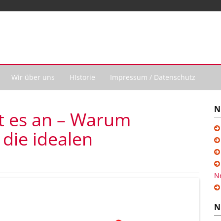
Wir über uns
HIstorie
Impressum / Datenschutz
N
t es an – Warum
die idealen
N
N