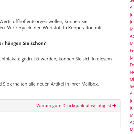
S
A
Ju
m Wertstoffhof entsorgen wollen, können Sie
Ju
ken. Wir recyceln den Wertstoff in Kooperation mit
M
Ap
er hängen Sie schon?
M
F
J
hlplakate gedruckt werden, können Sie sich in diesem
D
N
O
ie erhalten alle neuen Artikel in Ihrer Mailbox.
S
A
Ju
Warum gute Druckqualität wichtig ist
Ju
M
Ap
M