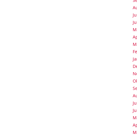
S
A
Ju
Ju
M
Ap
M
F
J
D
N
O
S
A
Ju
Ju
M
Ap
M