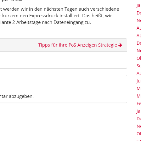
J
t werden wir in den nächsten Tagen auch verschiedene
D
kurzem den Expressdruck installiert. Das heißt, wir
N
riante 2 Arbeitstage nach Dateneingang zu.
A
Ap
D
Tipps für Ihre PoS Anzeigen Strategie
N
O
S
A
Ju
M
M
tar abzugeben.
F
J
D
N
O