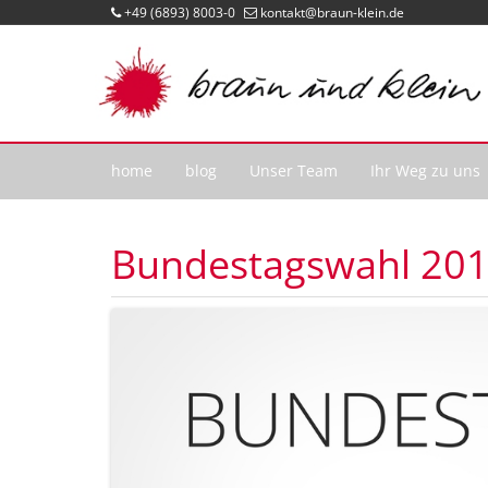
+49 (6893) 8003-0
kontakt@braun-klein.de
home
blog
Unser Team
Ihr Weg zu uns
Bundestagswahl 20