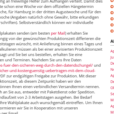
fig an freiwillige Helfer zum Aufhängen verteilt. Damit dies
ate schon eine Woche vor dem offiziellen Hängetermin
liwoche, für Hamburg in der dritten Augustwoche und für den
woche (Angaben natürlich ohne Gewähr, bitte erkundigen
chriften). Selbstverständlich können wir individuelle
hlplakaten senden (am besten
per Mail
) erhalten Sie
gig von der gewünschten Produktionszeit differieren die
A
itstagen wünscht, mit Anlieferung binnen eines Tages und
kulieren müssen als bei einer anvisierten Produktionszeit
Ap
agt und Sie bei uns bestellen, erhalten Sie eine
Ju
en und Terminen. Nachdem Sie uns Ihre Daten
D
ps-fuer-den-sicheren-weg-durch-den-datendschungel/
und
N
sicher-und-kostenguenstig-uebertragen-mit-dem-cloud-
Ap
 PDF zur endgültigen Freigabe zur Produktion. Mit dieser
uktionszeit, ab diesem Zeitpunkt haben wir den
D
können Ihnen einen verbindlichen Versandtermin nennen.
O
h an Sie aus, entweder mit Paketdienst oder Spedition.
S
ndlaufzeit von 2-3 Arbeitstagen ausgehen. Bei Bedarf
M
t Ihre Wahlplakate auch wunschgemäß eintreffen. Um Ihnen
Ap
formieren wir Sie in Kooperation mit unseren
M
 per Email.