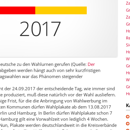
Za
G
Za
G
H
Re
S
H
Wi
eutsche zu den Wahlurnen gerufen (Quelle:
Der
G
me abgeben werden hängt auch von sehr kurzfristigen
H
dtagswahlen war das Phänomen steigender
Wi
G
icht der 24.09.2017 der entscheidende Tag, wie immer sind
H
e produziert, muß diese natürlich vor der Wahl ausliefern.
ige Frist, für die die Anbringung von Wahlwerbung im
K
eisten Kommunen dürfen Wahlplakate ab dem 13.08.2017
lin und Hamburg. In Berlin dürfen Wahlplakate schon 7
mburg gilt eine Vorwahlzeit von lediglich 4 Wochen.
Nun, Plakate werden deutschlandweit in die Kreisverbände