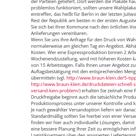
der Parteien geliefert. Dort werden die Plakate häu
problemlos funktioniert, sollten unsere Wahlplak
eintreffen, das heißt für Berlin in der letzten Ju
Rest der Republik am besten in der ersten August
Sie sich bei Ihrer Kommune nach den örtlichen Vors
Anlieferungen vereinbaren.
Wenn Sie uns Ihre Anfrage für den Druck von Wa
normalerweise am gleichen Tag ein Angebot. Abhän
Kosten. Wer eine Expressproduktion binnen 2 Arbe
Wochenendzustellung, wird mit höheren Kosten kal
von 15 Arbeitstagen. Falls Ihnen unser Angebot zus
Auftagsbestätigung mit den entsprechenden Meng
übermitteln (vgl.
http://www.braun-klein.de/5-tip
http://www.braun-klein.de/druckdateien-schnell-
versand-kein-problem/
) erhalten Sie zeitnah eine
Druckfreigabe beginnt auch die tatsächliche Prod
Produktionsprozess unter unserer Kontrolle und 
Je nach gewählter Versandoption liefern wir danac
Standardmäßig sollten Sie hierbei von einer Versa
finden wir hier auch individuelle Lösungen, dami
eine bessere Planung Ihrer Zeit zu ermöglichen in
Logistikpartnern über den anvisierten Liefertermin