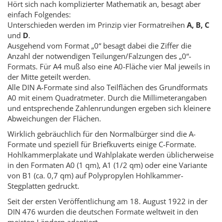
Hört sich nach komplizierter Mathematik an, besagt aber
einfach Folgendes:
Unterschieden werden im Prinzip vier Formatreihen
A, B, C
und
D
.
Ausgehend vom Format „0“ besagt dabei die Ziffer die
Anzahl der notwendigen Teilungen/Falzungen des „0“-
Formats. Für A4 muß also eine A0-Fläche vier Mal jeweils in
der Mitte geteilt werden.
Alle DIN A-Formate sind also Teilflächen des Grundformats
A0 mit einem Quadratmeter. Durch die Millimeterangaben
und entsprechende Zahlenrundungen ergeben sich kleinere
Abweichungen der Flächen.
Wirklich gebräuchlich für den Normalbürger sind die A-
Formate und speziell für Briefkuverts einige C-Formate.
Hohlkammerplakate und Wahlplakate werden üblicherweise
in den Formaten A0 (1 qm), A1 (1/2 qm) oder eine Variante
von B1 (ca. 0,7 qm) auf Polypropylen Hohlkammer-
Stegplatten gedruckt.
Seit der ersten Veröffentlichung am 18. August 1922 in der
DIN 476 wurden die deutschen Formate weltweit in den